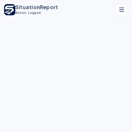
SituationReport
Action. Logged.
Datenschutzerklärung
für Situation Report
Diese Datenschutzerklärung informiert über die
Verarbeitung personenbezogener Daten bei der
Nutzung der Software „Situation Report“ (App und
Web).